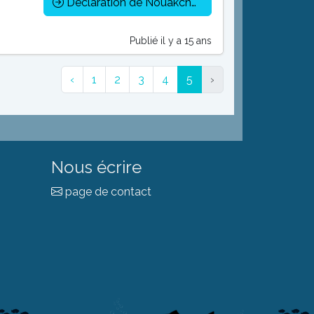
Déclaration de Nouakchott
Publié il y a 15 ans
‹
1
2
3
4
5
›
Nous écrire
page de contact