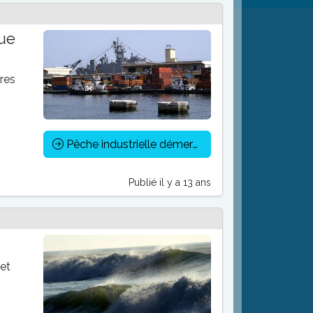
que
res
Pêche industrielle démersale : repos biologique fixé du 01/10 au 30/11/12
Publié il y a 13 ans
 et