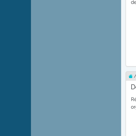
de
D
Ré
or