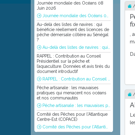
Journée mondiale des Océans 08
Juin 2026
P
Journée mondiale des Océans 08 Juin 2026
f
Au-delà des listes de navires : qui
bénéficie réellement des licences de
, 
pêche démersale côtière au Sénégal
?
ma
Au-delà des listes de navires : qui bénéficie réellement des licences de pêche démersale côtière au Sénégal ?
Da
RAPPEL : Contribution au Conseil
Présidentiel sur la pêche et
l’aquaculture. Données et avis tirés du
document introductif
RAPPEL : Contribution au Conseil Présidentiel sur la pêche et l’aquaculture. Données et avis tirés du document introductif
Pêche artisanale : les mauvaises
pratiques qui menacent nos océans
et nos communautés
A
Pêche artisanale : les mauvaises pratiques qui menacent nos océans et nos communautés
Comité des Pêches pour l'Atlantique
Le
Centre-Est (COPACE)
le
Comité des Pêches pour l'Atlantique Centre-Est (COPACE)