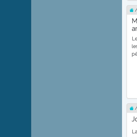
M
a
Le
le
pê
J
La