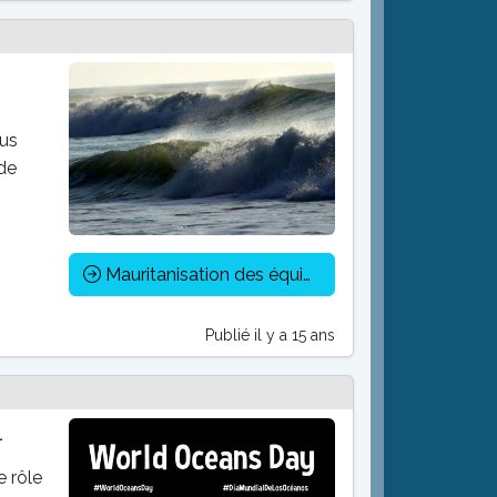
ous
 de
Mauritanisation des équipages de pêche artisanale
Publié il y a 15 ans
1
e rôle