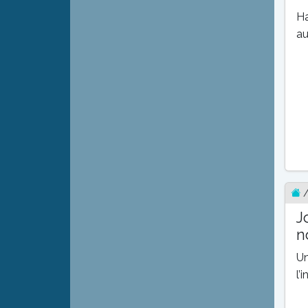
Ha
au
J
n
Un
l’