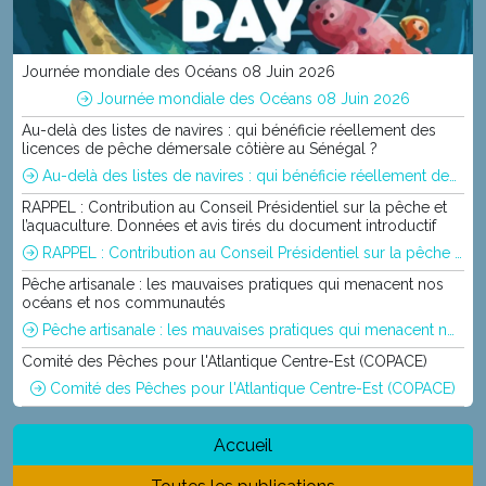
Journée mondiale des Océans 08 Juin 2026
Journée mondiale des Océans 08 Juin 2026
Au-delà des listes de navires : qui bénéficie réellement des
licences de pêche démersale côtière au Sénégal ?
Au-delà des listes de navires : qui bénéficie réellement des licences de pêche démersale côtière au Sénégal ?
RAPPEL : Contribution au Conseil Présidentiel sur la pêche et
l’aquaculture. Données et avis tirés du document introductif
RAPPEL : Contribution au Conseil Présidentiel sur la pêche et l’aquaculture. Données et avis tirés du document introductif
Pêche artisanale : les mauvaises pratiques qui menacent nos
océans et nos communautés
Pêche artisanale : les mauvaises pratiques qui menacent nos océans et nos communautés
Comité des Pêches pour l'Atlantique Centre-Est (COPACE)
Comité des Pêches pour l'Atlantique Centre-Est (COPACE)
Accueil