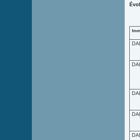
Évol
Imma
DA
DA
DA
DA
DA