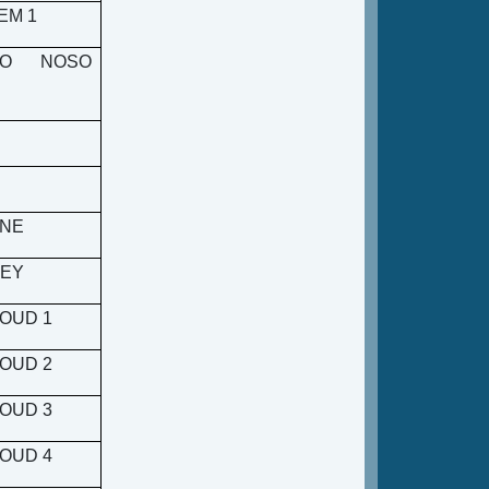
EM 1
VO NOSO
NE
EY
OUD 1
OUD 2
OUD 3
OUD 4