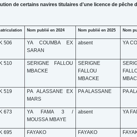
ution de certains navires titulaires d'une licence de pêche
triculation
Nom publié en 2024
Nom publié en 2025
Nom pu
K 506
YA COUMBA EX
absent
YA C
SARAN
K 510
SERIGNE FALLOU
SERIGNE
SERI
MBACKE
FALLOU
FALL
MBACKE
MBAC
K 519
PA ALASSANE EX
PA ALASSANE
PA A
MARS
K 673
YA FAMA 3 /
absent
YA FA
MOUSSA MBAYE
K 695
FAYAKO
FAYAKO
FAYA