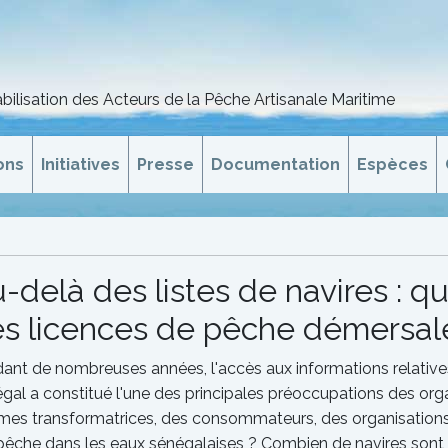
bilisation des Acteurs de la Pêche Artisanale Maritime
ons
Initiatives
Presse
Documentation
Espèces
-delà des listes de navires : q
s licences de pêche démersale
ant de nombreuses années, l'accès aux informations relatives
gal a constitué l'une des principales préoccupations des org
es transformatrices, des consommateurs, des organisations pr
pêche dans les eaux sénégalaises ? Combien de navires sont 