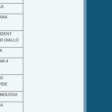
KA
ANA
IDENT
R DIALLO
A
MA 4
VO
PIDE
 MOUSSA
IA