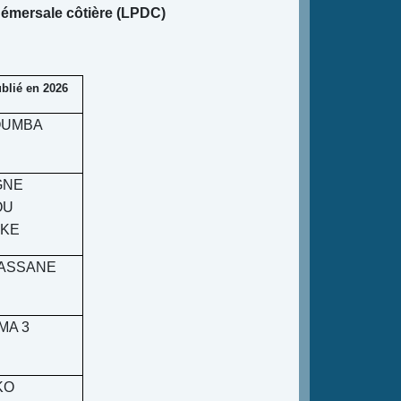
 démersale côtière (LPDC)
blié en 2026
OUMBA
GNE
OU
KE
LASSANE
MA 3
KO