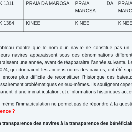
K 1311
PRAIA DA MAROSA
PRAIA DA
PR
MAROSA
MARO
K 1384
KINEE
KINEE
KINE
ableau montre que le nom d'un navire ne constitue pas un ide
ieurs navires apparaissent sous des dénominations différent
araissent une année, avant de réapparaitre l’année suivante. L
024, qui donnaient les anciens noms des navires, ont été sup
 encore plus difficile de reconstituer l’historique des ba
ssairement problématiques en eux-mêmes. Ils soulignent cependa
anent, d’une immatriculation, et d'informations historiques acce
 même l'immatriculation ne permet pas de répondre à la questi
icence ?
a transparence des navires à la transparence des bénéficiai