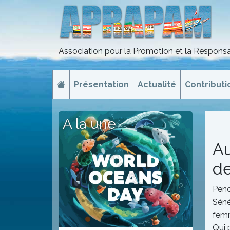
Association pour la Promotion et la Responsa
Présentation
Actualité
Contributi
A la une
Au
de
Pend
Séné
femm
Qui 