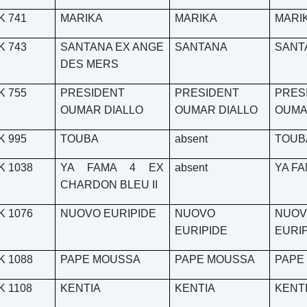
K 741
MARIKA
MARIKA
MARI
K 743
SANTANA EX ANGE
SANTANA
SANT
DES MERS
K 755
PRESIDENT
PRESIDENT
PRES
OUMAR DIALLO
OUMAR DIALLO
OUMA
K 995
TOUBA
absent
TOUB
K 1038
YA FAMA 4 EX
absent
YA FA
CHARDON BLEU II
K 1076
NUOVO EURIPIDE
NUOVO
NUO
EURIPIDE
EURI
K 1088
PAPE MOUSSA
PAPE MOUSSA
PAPE
K 1108
KENTIA
KENTIA
KENT