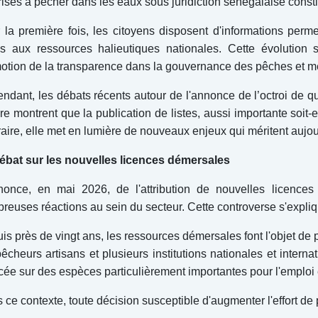
risés à pêcher dans les eaux sous juridiction sénégalaise cons
 la première fois, les citoyens disposent d'informations permet
s aux ressources halieutiques nationales. Cette évolution
otion de la transparence dans la gouvernance des pêches et mé
ndant, les débats récents autour de l'annonce de l’octroi de 
ère montrent que la publication de listes, aussi importante soit-
raire, elle met en lumière de nouveaux enjeux qui méritent aujou
ébat sur les nouvelles licences démersales
nonce, en mai 2026, de l'attribution de nouvelles licence
reuses réactions au sein du secteur. Cette controverse s'expliq
is près de vingt ans, les ressources démersales font l'objet de 
pêcheurs artisans et plusieurs institutions nationales et intern
cée sur des espèces particulièrement importantes pour l'emploi 
 ce contexte, toute décision susceptible d'augmenter l'effort de