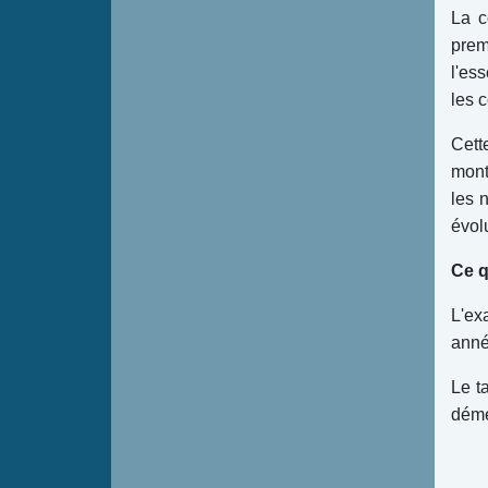
La c
prem
l'es
les 
Cett
mont
les 
évol
Ce q
L'ex
anné
Le t
déme