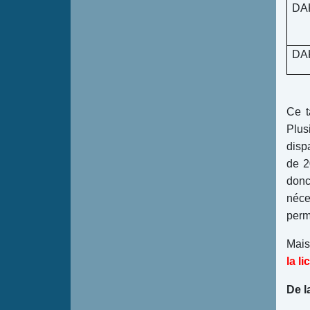
DA
DA
Ce t
Plus
disp
de 2
donc
néce
perm
Mais
la l
De l