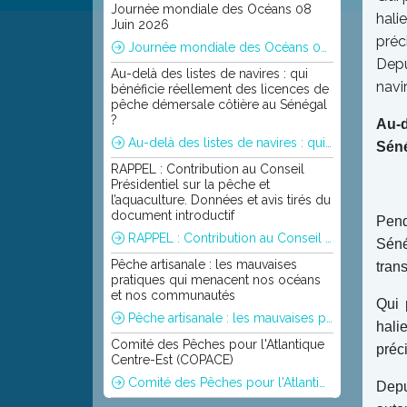
Journée mondiale des Océans 08
hali
Juin 2026
préc
Journée mondiale des Océans 08 Juin 2026
Depu
Au-delà des listes de navires : qui
navi
bénéficie réellement des licences de
pêche démersale côtière au Sénégal
?
Au-d
Au-delà des listes de navires : qui bénéficie réellement des licences de pêche démersale côtière au Sénégal ?
Séné
RAPPEL : Contribution au Conseil
Présidentiel sur la pêche et
l’aquaculture. Données et avis tirés du
document introductif
Pend
RAPPEL : Contribution au Conseil Présidentiel sur la pêche et l’aquaculture. Données et avis tirés du document introductif
Séné
Pêche artisanale : les mauvaises
tran
pratiques qui menacent nos océans
et nos communautés
Qui 
Pêche artisanale : les mauvaises pratiques qui menacent nos océans et nos communautés
hali
Comité des Pêches pour l'Atlantique
préc
Centre-Est (COPACE)
Comité des Pêches pour l'Atlantique Centre-Est (COPACE)
Depu