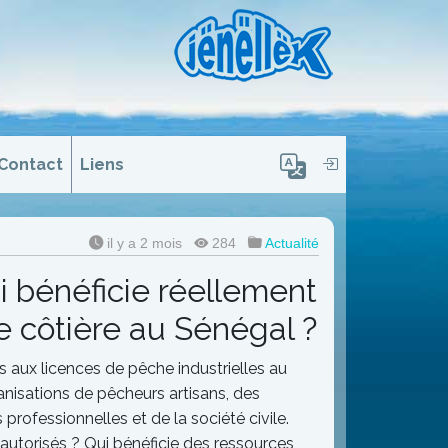
Contact
Liens
il y a 2 mois
284
Actualité
ui bénéficie réellement
 côtière au Sénégal ?
 aux licences de pêche industrielles au
anisations de pêcheurs artisans, des
ofessionnelles et de la société civile.
autorisés ? Qui bénéficie des ressources