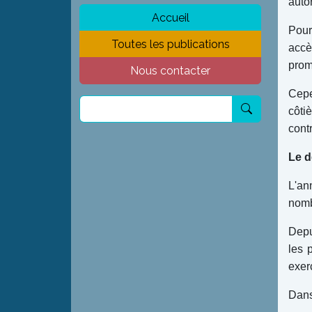
auto
Accueil
Pour
Toutes les publications
accè
prom
Nous contacter
Cepe
côti
cont
Le d
L'an
nomb
Depu
les 
exer
Dans